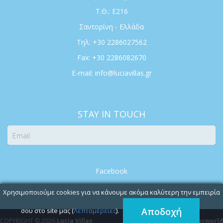
Τ.Θ.: E216
Σαντορίνη - Ελλάδα
Τηλ: +30 2286027562
Fax: +30 2286082670
E-mail:
info@luciavillas.gr
STAY IN TOUCH
Facebook
Χρησιμοποιούμε cookies για να κάνουμε ακόμα καλύτερη την εμπειρία
Αποδοχή
σου στο site μας (
Λεπτομέρειες
).
COPYRIGHT © 2026
Lucia Villas
Created by
pcworld